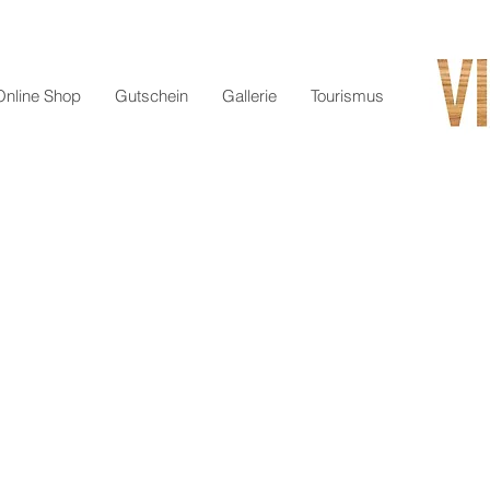
Online Shop
Gutschein
Gallerie
Tourismus
ssignol
hen Saint-Chinian uralte Rebanlagen, die einst dem Grossvater von Vivien gehörten. Zu Beginn b
r noch ein Kleinstbetrieb. Auf 300 Metern Höhe, überwiegend an steilen Hängen,
 verleihen dem Wein ein seidiges und frisches Profil. Was schmecken Sie sonst noch raus?