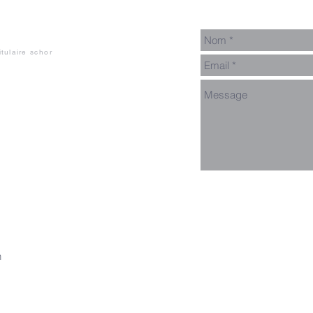
itulaire
schor
n