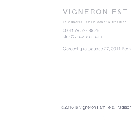
VIGNERON
F&T
le vigneron famille schor & tradition,
t
00 41 79 527 99 28
alex@vieuxchai.com
Gerechtigkeitsgasse
27, 3011 Bern
0,75l Les Jalouses, AOP St. Chinian 2021
0,75l Les Jalouses, AOP St. Chinian 2021
CHF34.00
@2016 le vigneron Famille & Traditio